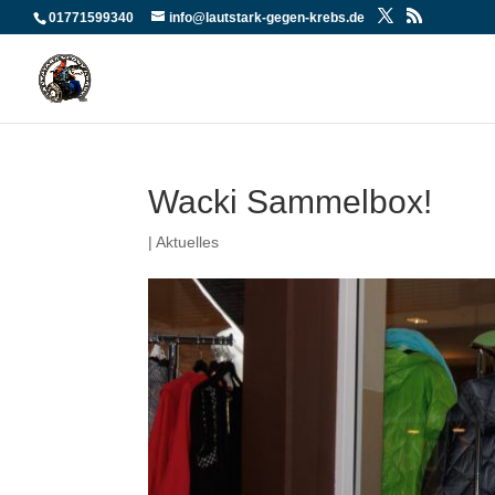
01771599340
info@lautstark-gegen-krebs.de
Wacki Sammelbox!
|
Aktuelles