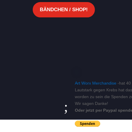
BÄNDCHEN / SHOP!
Art Worx Merchandise
-hat 40
Lautstark gegen Krebs hat da
worden zu sein die Spenden 
;
Wir sagen Danke!
Oder jetzt per Paypal spend