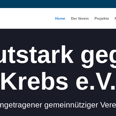
Home
Der Verein
Projekte
utstark ge
Krebs e.V
ingetragener gemeinnütziger Vere