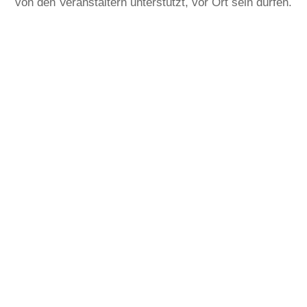
von den Veranstaltern unterstützt, vor Ort sein dürfen.
ender ab 3€ bzw. 5€ als Geschenk von uns. Diese Bandchen 