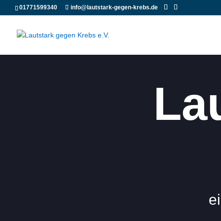
01771599340
info@lautstark-gegen-krebs.de
La
e