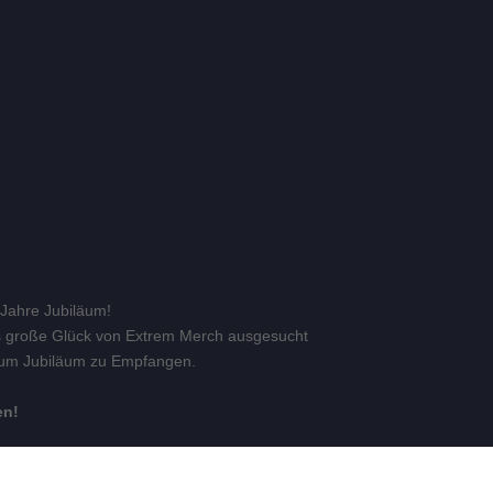
 Jahre Jubiläum!
s große Glück von Extrem Merch ausgesucht
zum Jubiläum zu Empfangen.
en!